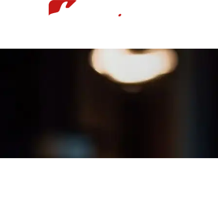
Inicio
Tie
luckyjet
1 win
mostbet
pinup