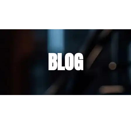
nda
Carrito
Contacto
BLOG