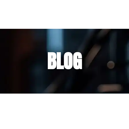
nda
Carrito
Contacto
BLOG